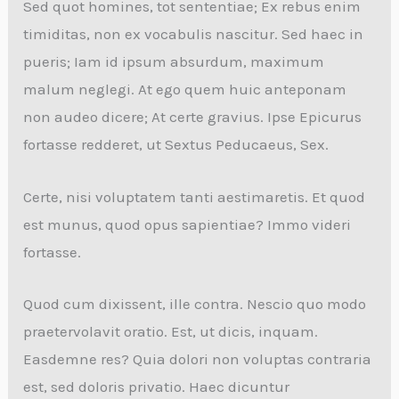
Sed quot homines, tot sententiae; Ex rebus enim
timiditas, non ex vocabulis nascitur. Sed haec in
pueris; Iam id ipsum absurdum, maximum
malum neglegi. At ego quem huic anteponam
non audeo dicere; At certe gravius. Ipse Epicurus
fortasse redderet, ut Sextus Peducaeus, Sex.
Certe, nisi voluptatem tanti aestimaretis. Et quod
est munus, quod opus sapientiae? Immo videri
fortasse.
Quod cum dixissent, ille contra. Nescio quo modo
praetervolavit oratio. Est, ut dicis, inquam.
Easdemne res? Quia dolori non voluptas contraria
est, sed doloris privatio. Haec dicuntur