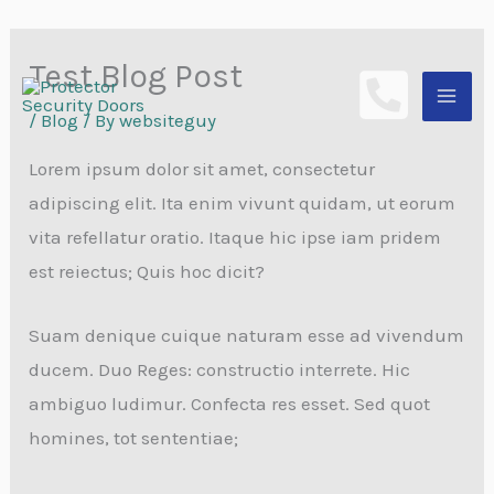
Skip
Test Blog Post
to
content
/
Blog
/ By
websiteguy
Lorem ipsum dolor sit amet, consectetur
adipiscing elit. Ita enim vivunt quidam, ut eorum
vita refellatur oratio. Itaque hic ipse iam pridem
est reiectus; Quis hoc dicit?
Suam denique cuique naturam esse ad vivendum
ducem. Duo Reges: constructio interrete. Hic
ambiguo ludimur. Confecta res esset. Sed quot
homines, tot sententiae;